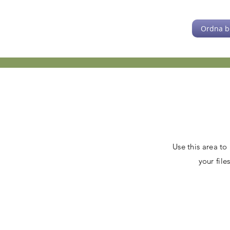
Ordna b
Use this area to
your fil