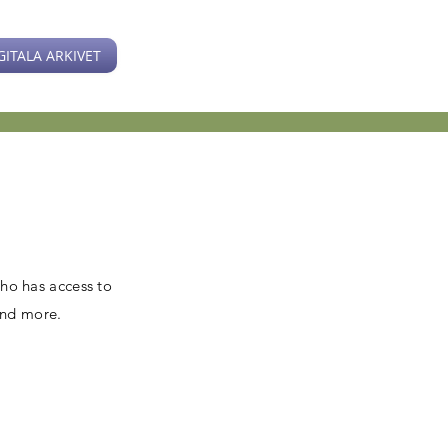
GITALA ARKIVET
who has access to
and more.